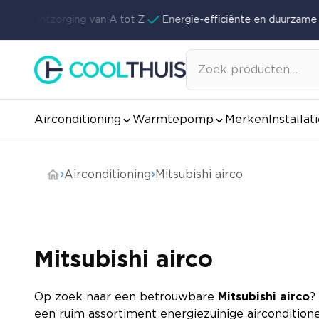
Ga naar de inhoud
lete ontzorging van A tot Z
Energie-efficiënte en duurzame 
Zoeken
naar:
Airconditioning
Warmtepomp
Merken
Installat
Airconditioning
Mitsubishi airco
Mitsubishi airco
Op zoek naar een betrouwbare
Mitsubishi airco
?
een ruim assortiment energiezuinige airconditione