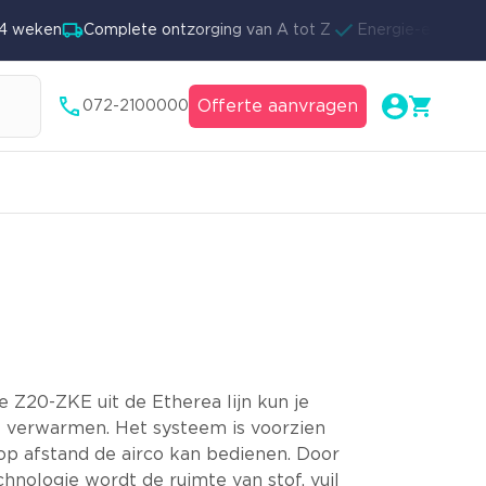
weken
Complete ontzorging van A tot Z
Energie-efficiënte 
Offerte aanvragen
072-2100000
E
e Z20-ZKE uit de Etherea lijn kun je
f verwarmen. Het systeem is voorzien
op afstand de airco kan bedienen. Door
hnologie wordt de ruimte van stof, vuil