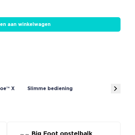
en aan winkelwagen
oe™ X
Slimme bediening
Big Foot opstelbalk