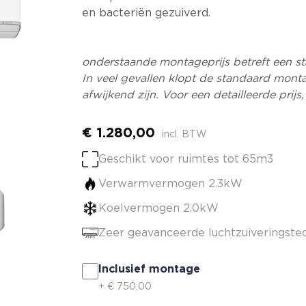
en bacteriën gezuiverd.
onderstaande montageprijs betreft een
st
In veel gevallen klopt de standaard monta
afwijkend zijn. Voor een detailleerde prijs
€
1.280,00
incl. BTW
Geschikt voor ruimtes tot 65m3
Verwarmvermogen 2.3kW
Koelvermogen 2.0kW
Zeer geavanceerde luchtzuiveringste
Inclusief montage
+
€
750,00