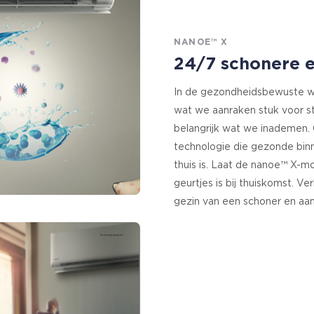
NANOE™ X
24/7 schonere e
In de gezondheidsbewuste we
wat we aanraken stuk voor st
belangrijk wat we inademen.
technologie die gezonde binn
thuis is. Laat de nanoe™ X-m
geurtjes is bij thuiskomst. 
gezin van een schoner en aa