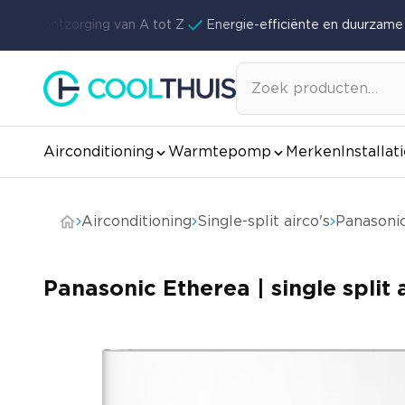
Ga naar de inhoud
te ontzorging van A tot Z
Energie-efficiënte en duurzame op
Zoeken
naar:
Airconditioning
Warmtepomp
Merken
Installat
Airconditioning
Single-split airco's
Panasonic
Panasonic Etherea | single split