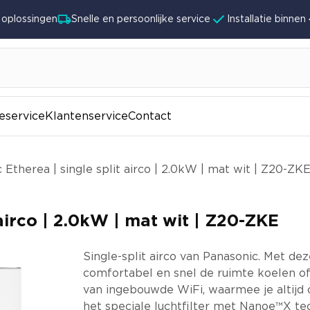
lossingen
Snelle en persoonlijke service
Installatie binnen 4 
ieservice
Klantenservice
Contact
 Etherea | single split airco | 2.0kW | mat wit | Z20-ZK
 airco | 2.0kW | mat wit | Z20-ZKE
Single-split airco van Panasonic. Met dez
comfortabel en snel de ruimte koelen o
van ingebouwde WiFi, waarmee je altijd 
het speciale luchtfilter met Nanoe™X tec