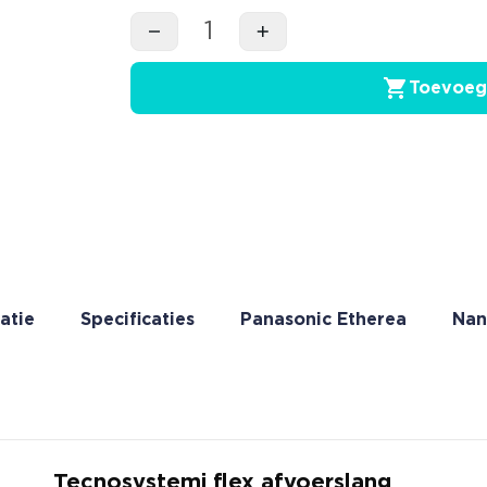
Toevoeg
atie
Specificaties
Panasonic Etherea
Nan
Tecnosystemi flex afvoerslang