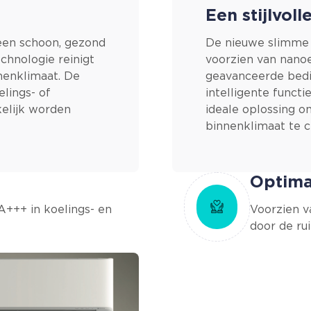
Een stijlvol
 een schoon, gezond
De nieuwe slimme 
chnologie reinigt
voorzien van nanoe
nenklimaat. De
geavanceerde bedi
lings- of
intelligente functi
elijk worden
ideale oplossing 
binnenklimaat te c
Optima
 A+++ in koelings- en
Voorzien v
door de ru