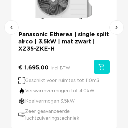
Panasonic Etherea | single split
airco | 3.5kW | mat zwart |
XZ35-ZKE-H
€
1.695,00
incl. BTW
Geschikt voor ruimtes tot 110m3
Verwarmvermogen tot 4.0kW
Koelvermogen 3.5kW
Zeer geavanceerde
luchtzuiveringstechniek