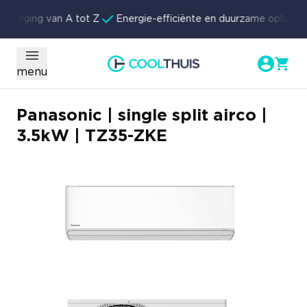
Ga naar de inhoud
zorging van A tot Z
Energie-efficiënte en duurzame oplossin
menu
Panasonic | single split airco |
3.5kW | TZ35-ZKE