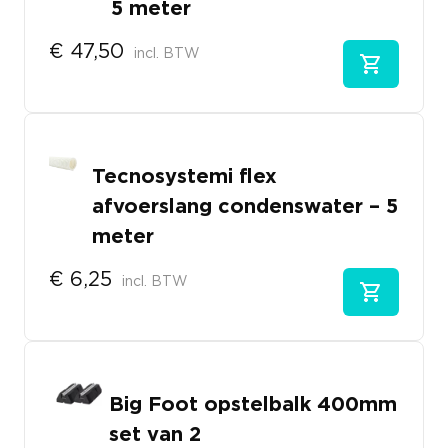
5 meter
€
47,50
incl. BTW
Tecnosystemi flex
afvoerslang condenswater – 5
meter
€
6,25
incl. BTW
Big Foot opstelbalk 400mm
set van 2