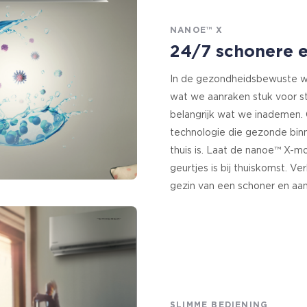
NANOE™ X
24/7 schonere e
In de gezondheidsbewuste we
wat we aanraken stuk voor st
belangrijk wat we inademen.
technologie die gezonde binn
thuis is. Laat de nanoe™ X-m
geurtjes is bij thuiskomst. 
gezin van een schoner en aa
SLIMME BEDIENING