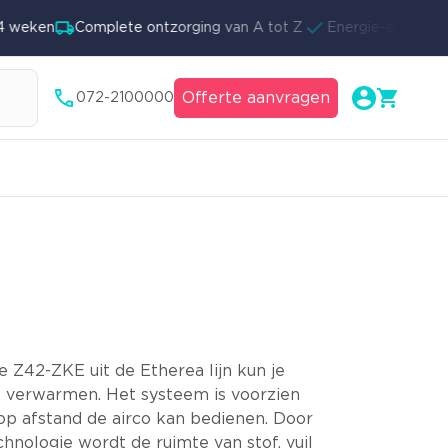
weken
Complete ontzorging van A tot Z
Energie-efficiënte 
Offerte aanvragen
072-2100000
E
e Z42-ZKE uit de Etherea lijn kun je
f verwarmen. Het systeem is voorzien
op afstand de airco kan bedienen. Door
hnologie wordt de ruimte van stof, vuil