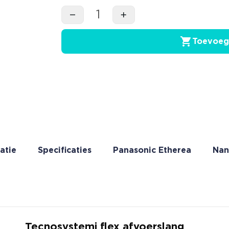
Toevoeg
atie
Specificaties
Panasonic Etherea
Nan
Tecnosystemi flex afvoerslang