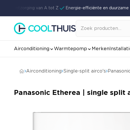
Ga naar de inhoud
te ontzorging van A tot Z
Energie-efficiënte en duurzame op
Zoeken
naar:
Airconditioning
Warmtepomp
Merken
Installat
Airconditioning
Single-split airco's
Panasonic
Panasonic Etherea | single split