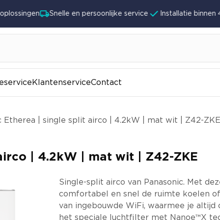
lossingen
Snelle en persoonlijke service
Installatie binnen 4 
ieservice
Klantenservice
Contact
 Etherea | single split airco | 4.2kW | mat wit | Z42-ZK
 airco | 4.2kW | mat wit | Z42-ZKE
Single-split airco van Panasonic. Met dez
comfortabel en snel de ruimte koelen o
van ingebouwde WiFi, waarmee je altijd 
het speciale luchtfilter met Nanoe™X tec