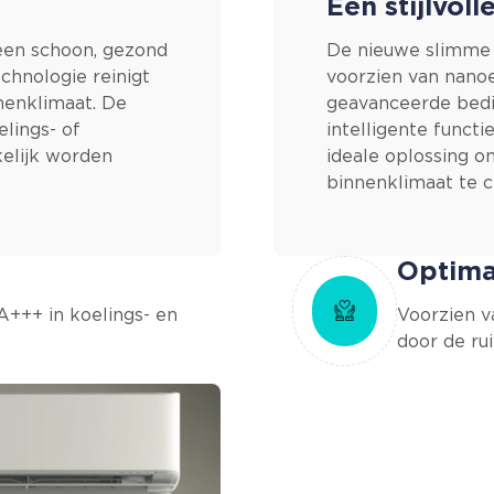
Een stijlvol
 een schoon, gezond
De nieuwe slimme 
chnologie reinigt
voorzien van nanoe
nenklimaat. De
geavanceerde bedi
lings- of
intelligente functi
elijk worden
ideale oplossing 
binnenklimaat te c
Optima
 A+++ in koelings- en
Voorzien v
door de ru