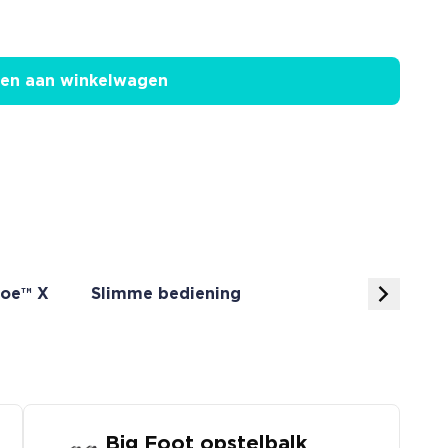
en aan winkelwagen
oe™ X
Slimme bediening
Big Foot opstelbalk